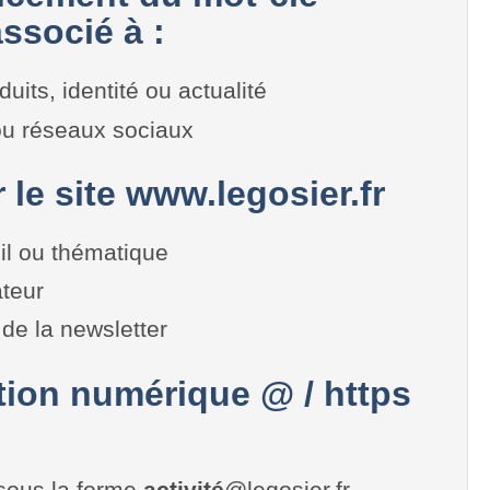
ssocié à :
duits, identité ou actualité
 ou réseaux sociaux
r le site www.legosier.fr
il ou thématique
teur
de la newsletter
on numérique @ / https
sous la forme
activité
@legosier.fr