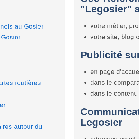
"Legosier" a
votre métier, pro
nels au Gosier
votre site, blog
 Gosier
Publicité su
en page d'accue
dans le compara
rtes routières
dans le contenu 
er
Communicati
Legosier
aires autour du
adresses email 