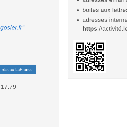
boites aux lettr
adresses interne
gosier.fr"
https
://activité.l
le réseau LaFrance
.17.79