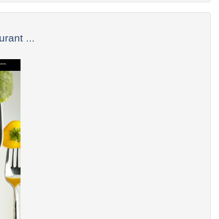
rant ...